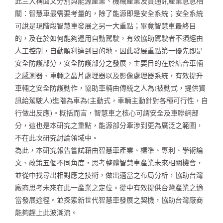
此三大構面又分別與能源產業、機械產業及資通訊產業息息相
關：智慧車最需要考量的，除了能源即是安全系統；安全系統
可說是現階段智慧車發展之另一大重點；畢竟智慧車最終目
的，及在於如何能夠運用自動駕駛，有效協助駕駛者不須經由
人工控制，自動順利達到目的地，因此發展重點第一優先即是
安全防護部分，安全防護部分之發展，主要目的在於結合車輛
之感測器、車輛之晶片處理器以及影像處理器系統，有效提升
車輛之安全防護動作，協助車輛由傳統之人為(被動式，提供資
訊給駕駛人)進階為車為(主動式，車輛主動針對各種可行性，自
行做出反應)。概括而言，智慧車之核心可謂安全及車聯網部
分，這也是本研究之重點，能源部分牽涉到更為廣泛之範圍，
不在此次研究討論領域中。

為此，本研究報告嘗試藉由智慧車產業、標準、專利、學術論
文、政策五個不同角度，思考整體智慧車產業未來相關機會，
並從中找尋出相對應之技術，做出適當之布局分析，協助台灣
廠商思考未來在此一產業之定位。從中有效提供台灣產業之適
當發展途徑。並探索新世代智慧車發展之契機，協助台灣廠商
能夠趕上此波潮流。