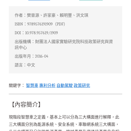
作者：樊晉源、許家豪、賴明豐、洪文琪
ISBN：9789576191909（PDF）
DOI：10.978.957619/1909
出版機構：財團法人國家實驗研究院科技政策研究與資
訊中心
出版年月：2016-04
語言：中文
關鍵字：
智慧車
專利分析
自動駕駛
政策研究
【內容簡介】
現階段智慧車之定義，基本上可以分為三大構面進行解釋，此
三大構面分別為能源系統、安全系統、車聯網系統三大構面，