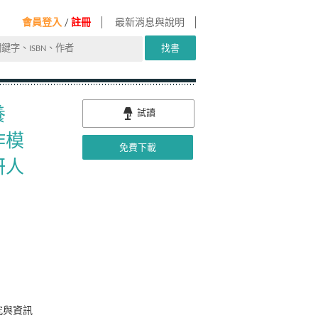
會員登入
/
註冊
最新消息與說明
找書
養
試讀
作模
免費下載
研人
究與資訊