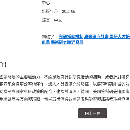
中心
出版年月：2016-06
語言：中文
關鍵字：
科研補助機制
專題研究計畫
學研人才培
能量
學術研究職涯發展
介】
國家發展的主要驅動力，不論是政府針對研究活動的補助，或者針對研究
相互配合且更效率地運作，讓人才與資源充分發揮，以展現科研能量的效
助機制與國家科研政策的配合，也探討澳洲、德國、美國等科研先進國家
永續發展等方面的措施，藉以提出值得我國參考與學習的建議政策與作法
回上一頁