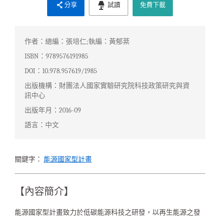
分享
試讀
免費下載
作者：總編：張培仁;執編：黃郁棻
ISBN：9789576191985
DOI：10.978.957619/1985
出版機構：財團法人國家實驗研究院科技政策研究與資
訊中心
出版年月：2016-09
語言：中文
關鍵字：
能源國家型計畫
【內容簡介】
能源國家型計畫致力於低碳能源科技之研發，以再生能源之發