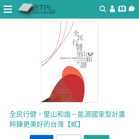
搜尋
全民行健，里山和諧－能源國家型計畫
粹鍊更美好的台灣【貳】