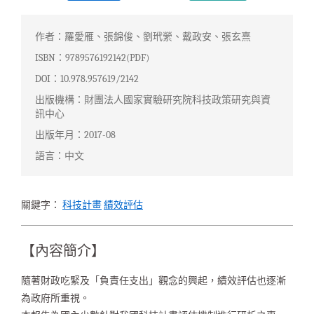
作者：羅愛雁、張錦俊、劉玳縈、戴政安、張玄熹
ISBN：9789576192142(PDF)
DOI：10.978.957619/2142
出版機構：財團法人國家實驗研究院科技政策研究與資
訊中心
出版年月：2017-08
語言：中文
關鍵字：
科技計畫
績效評估
【內容簡介】
隨著財政吃緊及「負責任支出」觀念的興起，績效評估也逐漸
為政府所重視。
