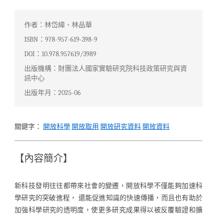
作者：林岱緯、林品華
ISBN：978-957-619-398-9
DOI：10.978.957619/3989
出版機構：財團法人國家實驗研究院科技政策研究與資
訊中心
出版年月：2025-06
關鍵字：
開放科學
開放取用
開放研究資料
開放資料
【內容簡介】
新科技發明往往都帶來社會的變遷，開放科學不僅能夠加速科
學研究的突破進程， 還能促進知識的快速傳播，而且也有助於
加強科學研究的透明度，使更多研究成果得以被反覆驗證和擴