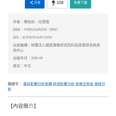
分享
試讀
免費下載
作者：陳怡如、任德寬
ISBN：9789576192593（PDF）
DOI：10.978.957619/2593
出版機構：財團法人國家實驗研究院科技政策研究與資
訊中心
出版年月：2019-09
語言：中文
關鍵字：
事前影響分析架構
經濟影響分析
商業生態系
情境分
析
【內容簡介】